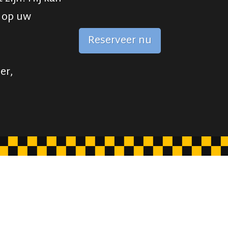
d op uw
Reserveer nu
er,