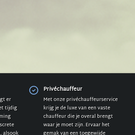
Privéchauffeur
gt er
Met onze privéchauffeurservice
t tijdig
krijg je de luxe van een vaste
mming
chauffeur die je overal brengt
iscrete
waar je moet zijn. Ervaar het
, alsook
gemak van een toegewijde