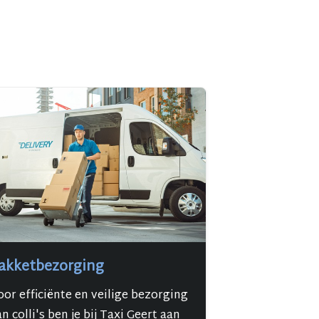
akketbezorging
oor efficiënte en veilige bezorging
n colli's ben je bij Taxi Geert aan