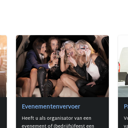
Evenementenvervoer
P
Heeft u als organisator van een
V
evenement of (bedrijfs)feest een
va