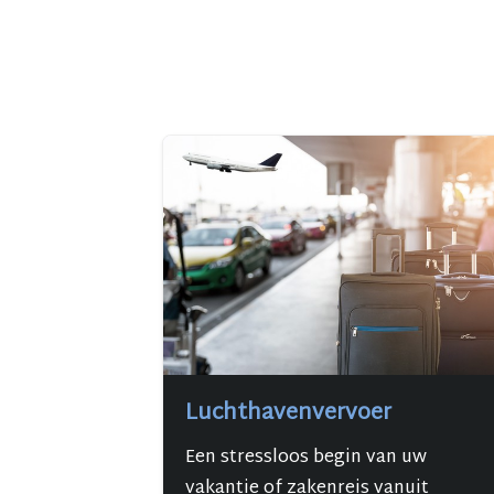
Luchthavenvervoer
Een stressloos begin van uw
vakantie of zakenreis vanuit