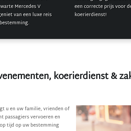
zwarte Mercedes V
een correcte prijs voor d
geniet van een luxe reis
koerierdienst!
 bestemming.
venementen, koerierdienst & zak
ngt u en uw familie, vrienden of
cht passagiers vervoeren en
 op tijd op uw bestemming