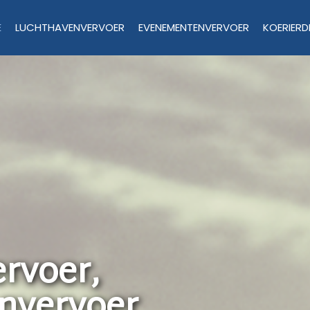
E
LUCHTHAVENVERVOER
EVENEMENTENVERVOER
KOERIERD
rvoer,
nvervoer