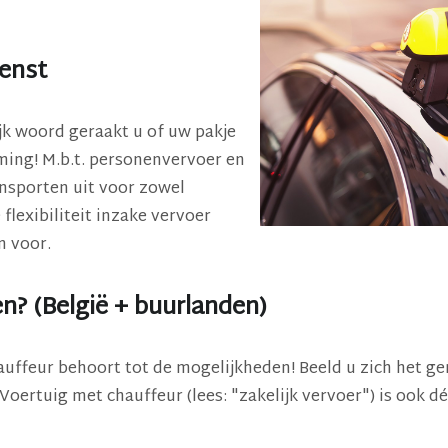
ienst
jk woord geraakt u of uw pakje
ming! M.b.t. personenvervoer en
ansporten uit voor zowel
 flexibiliteit inzake vervoer
n voor.
n? (België + buurlanden)
uffeur behoort tot de mogelijkheden! Beeld u zich het ge
Voertuig met chauffeur (lees: "zakelijk vervoer") is ook dé 