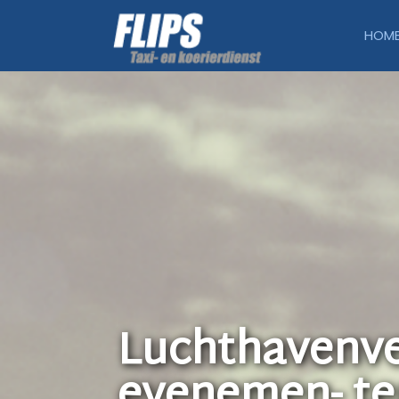
HOM
Luchthavenve
evenemen- te