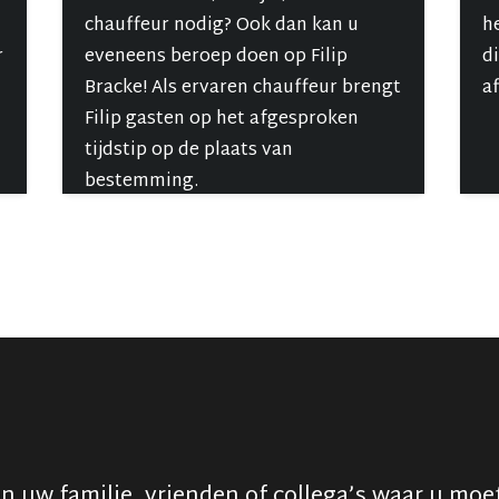
chauffeur nodig? Ook dan kan u
h
r
eveneens beroep doen op Filip
d
Bracke! Als ervaren chauffeur brengt
a
Filip gasten op het afgesproken
tijdstip op de plaats van
bestemming.
n uw familie, vrienden of collega’s waar u moet 