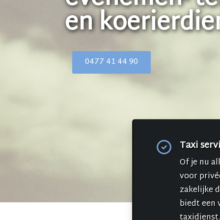
en koerierdie
0477 41 44 90
Taxi serv
Of je nu al
voor privé
zakelijke 
biedt een v
taxidienst