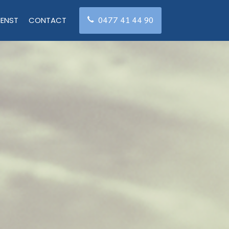
0477 41 44 90
IENST
CONTACT