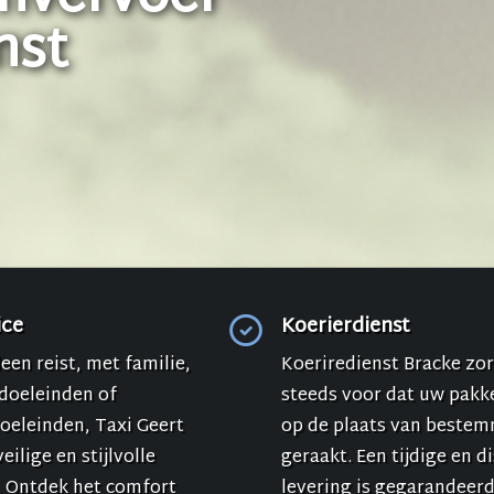
nst
ice
Koerierdienst
leen reist, met familie,
Koeriredienst Bracke zor
doeleinden of
steeds voor dat uw pakke
doeleinden, Taxi Geert
op de plaats van beste
eilige en stijlvolle
geraakt. Een tijdige en d
. Ontdek het comfort
levering is gegarandeerd