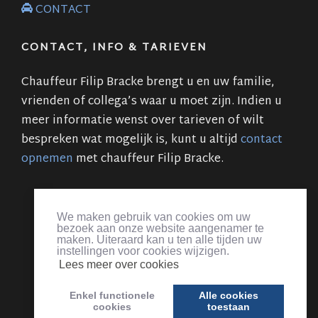
CONTACT
CONTACT, INFO & TARIEVEN
Chauffeur Filip Bracke brengt u en uw familie,
vrienden of collega’s waar u moet zijn. Indien u
meer informatie wenst over tarieven of wilt
bespreken wat mogelijk is, kunt u altijd
contact
opnemen
met chauffeur Filip Bracke.
Flips taxi & koeriersdienst Zaffelare
:
Personenvervoer
,
pakjesdienst
,
chauffeur
&
Taxi Zaffelare
|
luchthavenvervoer
We maken gebruik van cookies om uw
Zaventem luchthaven
,
Charleroi
,
Oostende
,
Deurne
,
Luik
,
bezoek aan onze website aangenamer te
Amsterdam
,
Eindhoven
,
Aken
,
Düsseldorf
,
Parijs
|
Koerier
|
maken. Uiteraard kan u ten alle tijden uw
instellingen voor cookies wijzigen.
Chauffeur evenementen
|
Lokeren
,
Lochristi
,
Gent
,
Zaffelare
,
Lees meer over cookies
Beervelde
,
Evergem
,
Ertvelde
,
Wippelgem
,
Wachtebeke
,
Oostakker
,
Moerbeke
,
Destelbergen
, ...
Enkel functionele
Alle cookies
cookies
toestaan