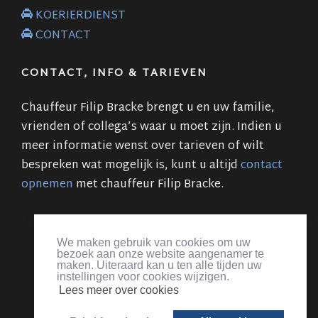
KOERIERDIENST
CONTACT
CONTACT, INFO & TARIEVEN
Chauffeur Filip Bracke brengt u en uw familie,
vrienden of collega’s waar u moet zijn. Indien u
meer informatie wenst over tarieven of wilt
bespreken wat mogelijk is, kunt u altijd
contact
opnemen
met chauffeur Filip Bracke.
Flips taxi & koeriersdienst Zaffelare
:
Personenvervoer
,
pakjesdienst
,
chauffeur
&
Taxi Zaffelare
|
luchthavenvervoer
We maken gebruik van cookies om uw
Zaventem luchthaven
,
Charleroi
,
Oostende
,
Deurne
,
Luik
,
bezoek aan onze website aangenamer te
Amsterdam
,
Eindhoven
,
Aken
,
Düsseldorf
,
Parijs
|
Koerier
|
maken. Uiteraard kan u ten alle tijden uw
instellingen voor cookies wijzigen.
Chauffeur evenementen
|
Lokeren
,
Lochristi
,
Gent
,
Zaffelare
,
Lees meer over cookies
Beervelde
,
Evergem
,
Ertvelde
,
Wippelgem
,
Wachtebeke
,
Oostakker
,
Moerbeke
,
Destelbergen
, ...