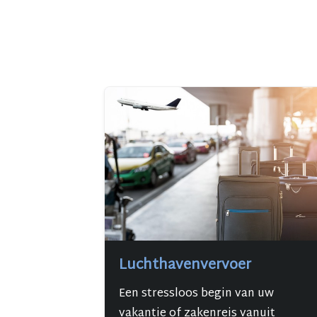
Luchthavenvervoer
Een stressloos begin van uw
vakantie of zakenreis vanuit