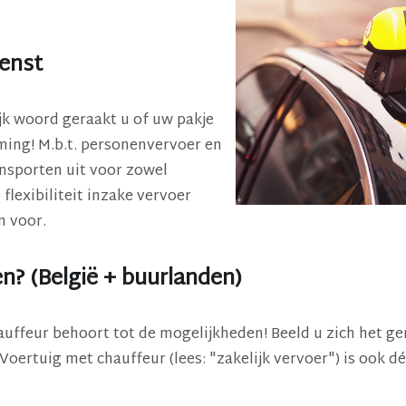
ienst
jk woord geraakt u of uw pakje
ming! M.b.t. personenvervoer en
ansporten uit voor zowel
 flexibiliteit inzake vervoer
n voor.
n? (België + buurlanden)
uffeur behoort tot de mogelijkheden! Beeld u zich het ge
Voertuig met chauffeur (lees: "zakelijk vervoer") is ook dé 