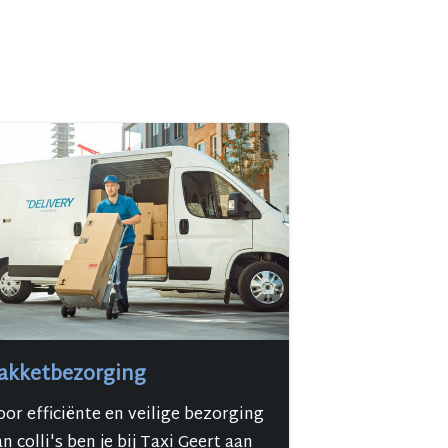
akketbezorging
oor efficiënte en veilige bezorging
n colli's ben je bij Taxi Geert aan