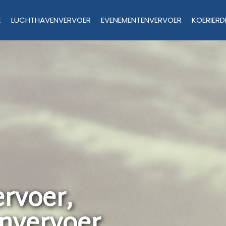
E
LUCHTHAVENVERVOER
EVENEMENTENVERVOER
KOERIERD
rvoer,
nvervoer