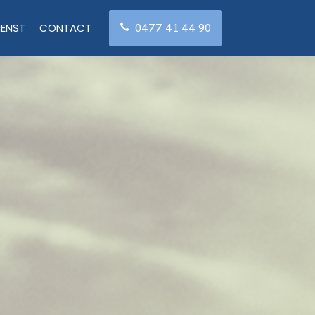
0477 41 44 90
IENST
CONTACT