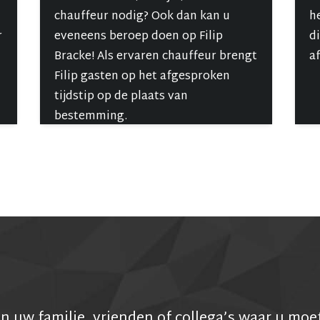
chauffeur nodig? Ook dan kan u
h
r
eveneens beroep doen op Filip
d
Bracke! Als ervaren chauffeur brengt
a
Filip gasten op het afgesproken
tijdstip op de plaats van
bestemming.
n uw familie, vrienden of collega’s waar u moet 