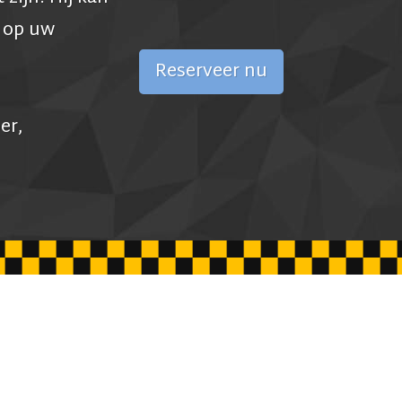
d op uw
Reserveer nu
er,