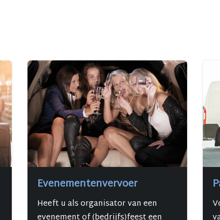
Evenementenvervoer
P
Heeft u als organisator van een
V
evenement of (bedrijfs)feest een
va