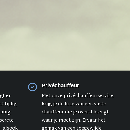
Privéchauffeur
gt er
Met onze privéchauffeurservice
t tijdig
krijg je de luxe van een vaste
mming
chauffeur die je overal brengt
iscrete
waar je moet zijn. Ervaar het
, alsook
gemak van een toegewijde