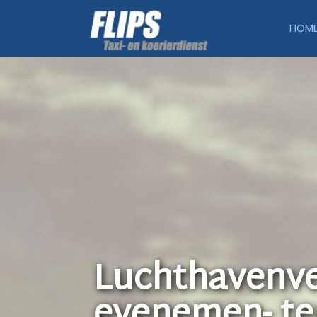
HOM
Luchthavenve
evenemen- te