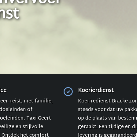
nst
ice
Koerierdienst
leen reist, met familie,
Koeriredienst Bracke zor
doeleinden of
steeds voor dat uw pakke
doeleinden, Taxi Geert
op de plaats van beste
eilige en stijlvolle
geraakt. Een tijdige en d
. Ontdek het comfort
levering is gegarandeerd