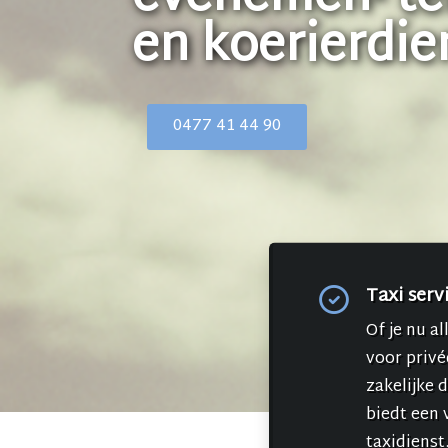
en koerierdie
0477 41 44 90
Taxi serv
Of je nu al
voor privé
zakelijke 
biedt een v
taxidienst