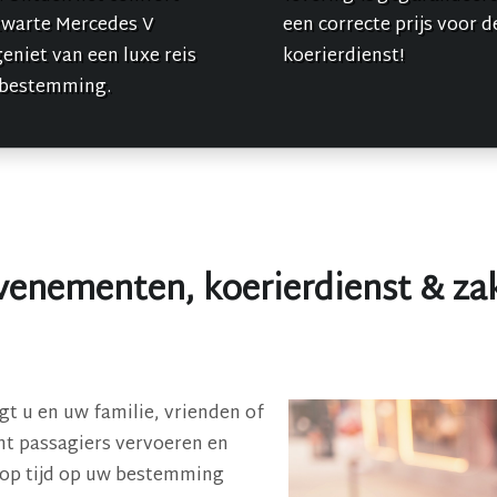
zwarte Mercedes V
een correcte prijs voor d
geniet van een luxe reis
koerierdienst!
 bestemming.
venementen, koerierdienst & zak
ngt u en uw familie, vrienden of
cht passagiers vervoeren en
 op tijd op uw bestemming