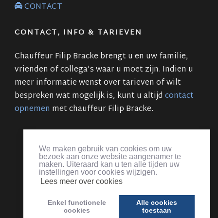
CONTACT
CONTACT, INFO & TARIEVEN
Chauffeur Filip Bracke brengt u en uw familie,
vrienden of collega’s waar u moet zijn. Indien u
meer informatie wenst over tarieven of wilt
bespreken wat mogelijk is, kunt u altijd
contact
opnemen
met chauffeur Filip Bracke.
Flips taxi & koeriersdienst Zaffelare
:
Personenvervoer
,
pakjesdienst
,
chauffeur
&
Taxi Zaffelare
|
luchthavenvervoer
We maken gebruik van cookies om uw
Zaventem luchthaven
,
Charleroi
,
Oostende
,
Deurne
,
Luik
,
bezoek aan onze website aangenamer te
Amsterdam
,
Eindhoven
,
Aken
,
Düsseldorf
,
Parijs
|
Koerier
|
maken. Uiteraard kan u ten alle tijden uw
instellingen voor cookies wijzigen.
Chauffeur evenementen
|
Lokeren
,
Lochristi
,
Gent
,
Zaffelare
,
Lees meer over cookies
Beervelde
,
Evergem
,
Ertvelde
,
Wippelgem
,
Wachtebeke
,
Oostakker
,
Moerbeke
,
Destelbergen
, ...
Enkel functionele
Alle cookies
cookies
toestaan